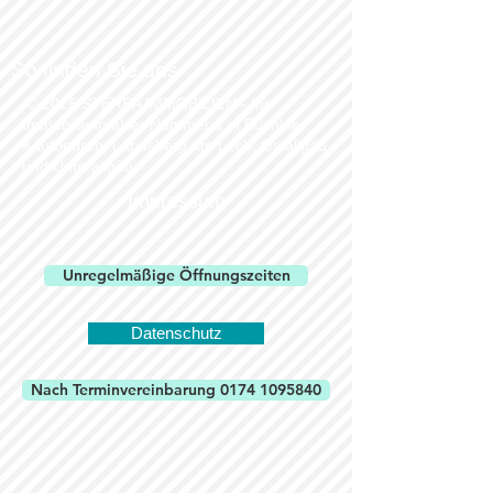
So finden Sie uns
© 2026 STEREA IMMOBILIEN - Ihr
Immobilienmakler Nummer 1 in Buchloe,
Kaufbeuren, Landsberg am Lech, Ostallgäu
und Unterallgäu.
Impressum
Unregelmäßige Öffnungszeiten
Datenschutz
Nach Terminvereinbarung 0174 1095840